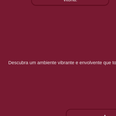
Descubra um ambiente vibrante e envolvente que to