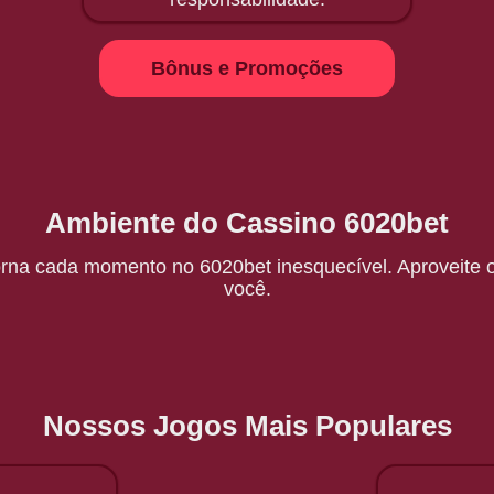
Bônus e Promoções
Ambiente do Cassino 6020bet
rna cada momento no 6020bet inesquecível. Aproveite 
você.
Nossos Jogos Mais Populares