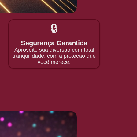
🔒
Segurança Garantida
Aproveite sua diversão com total
tranquilidade, com a proteção que
você merece.